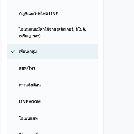
บัญชีและโปรไฟล์ LINE
ไอเทมแบบมีค่าใช้จ่าย (สติกเกอร์, อิโมจิ,
เหรียญ, ฯลฯ)
เพื่อน/กลุ่ม
แชท/โทร
การแจ้งเตือน
LINE VOOM
โอเพนแชท