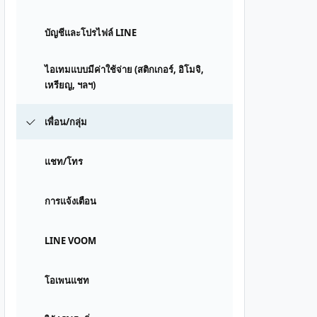
บัญชีและโปรไฟล์ LINE
ไอเทมแบบมีค่าใช้จ่าย (สติกเกอร์, อิโมจิ,
เหรียญ, ฯลฯ)
เพื่อน/กลุ่ม
แชท/โทร
การแจ้งเตือน
LINE VOOM
โอเพนแชท