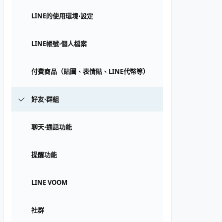
LINE的使用環境⋅設定
LINE帳號⋅個人檔案
付費商品（貼圖、表情貼、LINE代幣等）
好友⋅群組
聊天⋅通話功能
提醒功能
LINE VOOM
社群