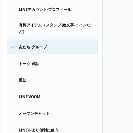
LINEアカウント⋅プロフィール
有料アイテム（スタンプ⋅絵文字⋅コインな
ど）
友だち⋅グループ
トーク⋅通話
通知
LINE VOOM
オープンチャット
LINEをより便利に使う