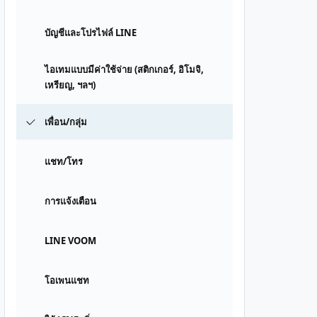
บัญชีและโปรไฟล์ LINE
ไอเทมแบบมีค่าใช้จ่าย (สติกเกอร์, อิโมจิ,
เหรียญ, ฯลฯ)
เพื่อน/กลุ่ม
แชท/โทร
การแจ้งเตือน
LINE VOOM
โอเพนแชท