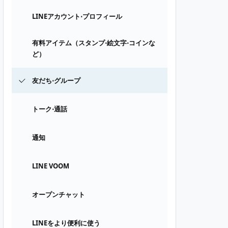
LINEアカウント⋅プロフィール
有料アイテム（スタンプ⋅絵文字⋅コインな
ど）
友だち⋅グループ
トーク⋅通話
通知
LINE VOOM
オープンチャット
LINEをより便利に使う