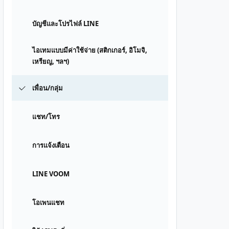
บัญชีและโปรไฟล์ LINE
ไอเทมแบบมีค่าใช้จ่าย (สติกเกอร์, อิโมจิ,
เหรียญ, ฯลฯ)
เพื่อน/กลุ่ม
แชท/โทร
การแจ้งเตือน
LINE VOOM
โอเพนแชท