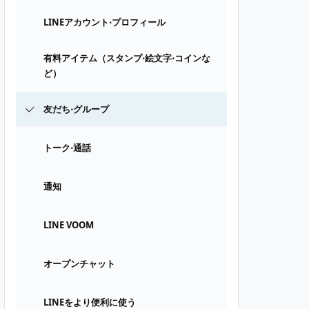
LINEアカウント⋅プロフィール
有料アイテム（スタンプ⋅絵文字⋅コインな
ど）
友だち⋅グループ
トーク⋅通話
通知
LINE VOOM
オープンチャット
LINEをより便利に使う