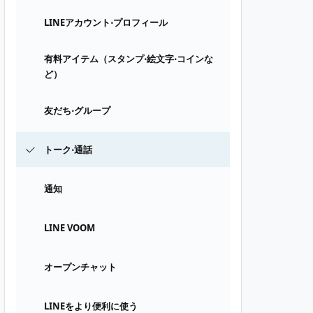
LINEアカウント⋅プロフィール
有料アイテム（スタンプ⋅絵文字⋅コインな
ど）
友だち⋅グループ
トーク⋅通話
通知
LINE VOOM
オープンチャット
LINEをより便利に使う