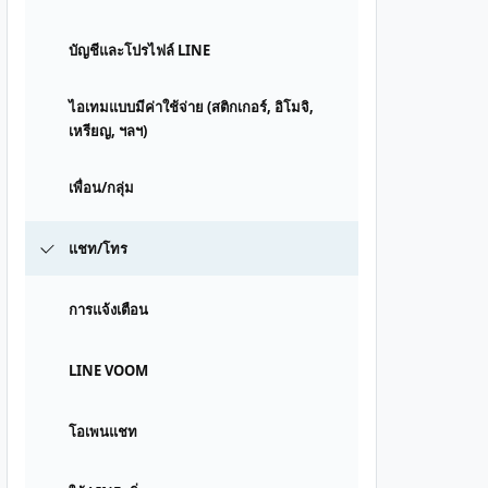
บัญชีและโปรไฟล์ LINE
ไอเทมแบบมีค่าใช้จ่าย (สติกเกอร์, อิโมจิ,
เหรียญ, ฯลฯ)
เพื่อน/กลุ่ม
แชท/โทร
การแจ้งเตือน
LINE VOOM
โอเพนแชท