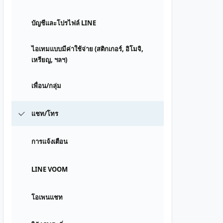
บัญชีและโปรไฟล์ LINE
ไอเทมแบบมีค่าใช้จ่าย (สติกเกอร์, อิโมจิ,
เหรียญ, ฯลฯ)
เพื่อน/กลุ่ม
แชท/โทร
การแจ้งเตือน
LINE VOOM
โอเพนแชท