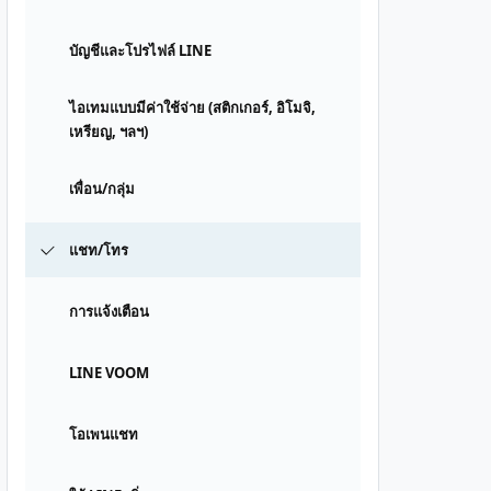
บัญชีและโปรไฟล์ LINE
ไอเทมแบบมีค่าใช้จ่าย (สติกเกอร์, อิโมจิ,
เหรียญ, ฯลฯ)
เพื่อน/กลุ่ม
แชท/โทร
การแจ้งเตือน
LINE VOOM
โอเพนแชท