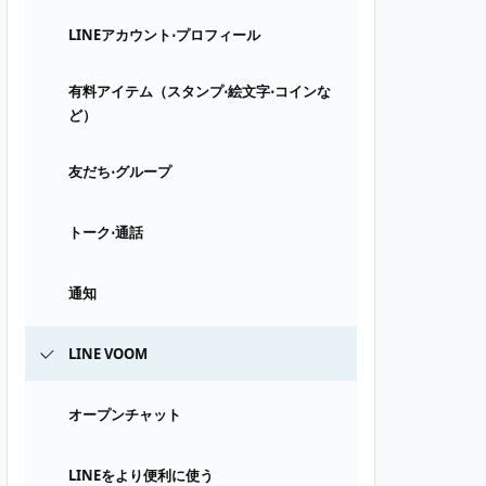
LINEアカウント⋅プロフィール
有料アイテム（スタンプ⋅絵文字⋅コインな
ど）
友だち⋅グループ
トーク⋅通話
通知
LINE VOOM
オープンチャット
LINEをより便利に使う