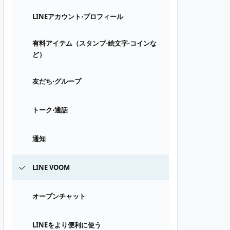
LINEアカウント⋅プロフィール
有料アイテム（スタンプ⋅絵文字⋅コインな
ど）
友だち⋅グループ
トーク⋅通話
通知
LINE VOOM
オープンチャット
LINEをより便利に使う