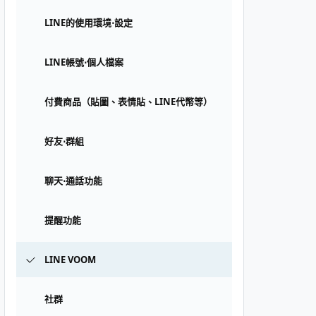
LINE的使用環境⋅設定
LINE帳號⋅個人檔案
付費商品（貼圖、表情貼、LINE代幣等）
好友⋅群組
聊天⋅通話功能
提醒功能
LINE VOOM
社群