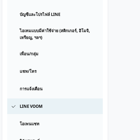
บัญชีและโปรไฟล์ LINE
ไอเทมแบบมีค่าใช้จ่าย (สติกเกอร์, อิโมจิ,
เหรียญ, ฯลฯ)
เพื่อน/กลุ่ม
แชท/โทร
การแจ้งเตือน
LINE VOOM
โอเพนแชท