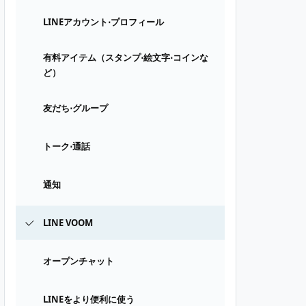
LINEアカウント⋅プロフィール
有料アイテム（スタンプ⋅絵文字⋅コインな
ど）
友だち⋅グループ
トーク⋅通話
通知
LINE VOOM
オープンチャット
LINEをより便利に使う