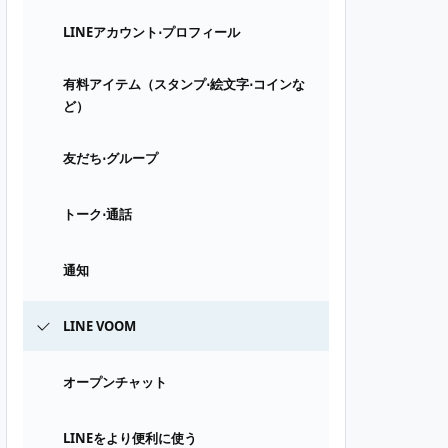
LINEアカウント⋅プロフィール
有料アイテム（スタンプ⋅絵文字⋅コインな
ど）
友だち⋅グループ
トーク⋅通話
通知
LINE VOOM
オープンチャット
LINEをより便利に使う