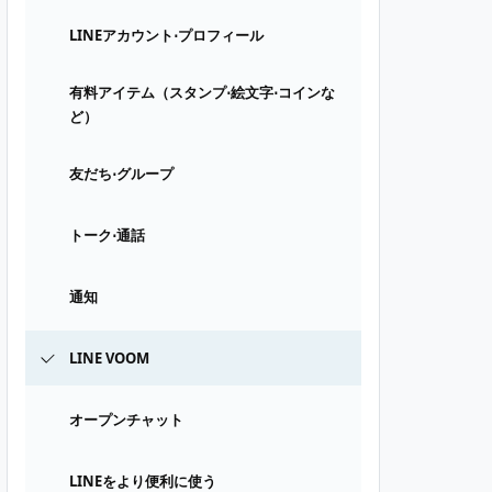
LINEアカウント⋅プロフィール
有料アイテム（スタンプ⋅絵文字⋅コインな
ど）
友だち⋅グループ
トーク⋅通話
通知
LINE VOOM
オープンチャット
LINEをより便利に使う