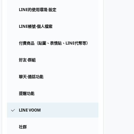
LINE的使用環境⋅設定
LINE帳號⋅個人檔案
付費商品（貼圖、表情貼、LINE代幣等）
好友⋅群組
聊天⋅通話功能
提醒功能
LINE VOOM
社群