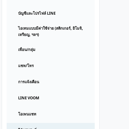
บัญชีและโปรไฟล์ LINE
ไอเทมแบบมีค่าใช้จ่าย (สติกเกอร์, อิโมจิ,
เหรียญ, ฯลฯ)
เพื่อน/กลุ่ม
แชท/โทร
การแจ้งเตือน
LINE VOOM
โอเพนแชท