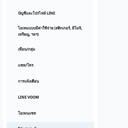
บัญชีและโปรไฟล์ LINE
ไอเทมแบบมีค่าใช้จ่าย (สติกเกอร์, อิโมจิ,
เหรียญ, ฯลฯ)
เพื่อน/กลุ่ม
แชท/โทร
การแจ้งเตือน
LINE VOOM
โอเพนแชท