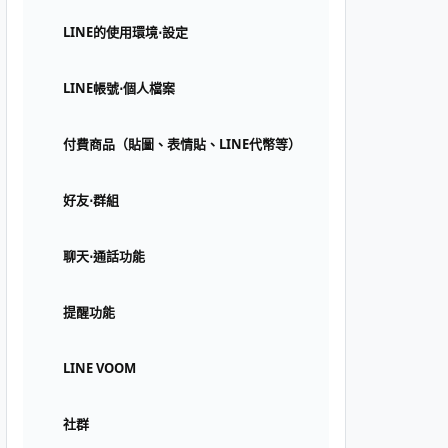
LINE的使用環境⋅設定
LINE帳號⋅個人檔案
付費商品（貼圖、表情貼、LINE代幣等）
好友⋅群組
聊天⋅通話功能
提醒功能
LINE VOOM
社群