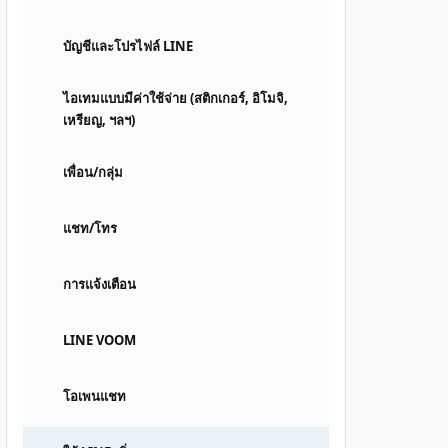
บัญชีและโปรไฟล์ LINE
ไอเทมแบบมีค่าใช้จ่าย (สติกเกอร์, อิโมจิ,
เหรียญ, ฯลฯ)
เพื่อน/กลุ่ม
แชท/โทร
การแจ้งเตือน
LINE VOOM
โอเพนแชท