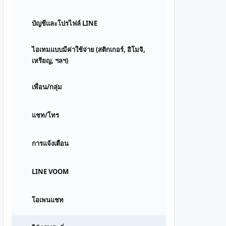
บัญชีและโปรไฟล์ LINE
ไอเทมแบบมีค่าใช้จ่าย (สติกเกอร์, อิโมจิ,
เหรียญ, ฯลฯ)
เพื่อน/กลุ่ม
แชท/โทร
การแจ้งเตือน
LINE VOOM
โอเพนแชท