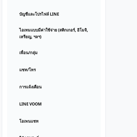
บัญชีและโปรไฟล์ LINE
ไอเทมแบบมีค่าใช้จ่าย (สติกเกอร์, อิโมจิ,
เหรียญ, ฯลฯ)
เพื่อน/กลุ่ม
แชท/โทร
การแจ้งเตือน
LINE VOOM
โอเพนแชท