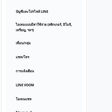
บัญชีและโปรไฟล์ LINE
ไอเทมแบบมีค่าใช้จ่าย (สติกเกอร์, อิโมจิ,
เหรียญ, ฯลฯ)
เพื่อน/กลุ่ม
แชท/โทร
การแจ้งเตือน
LINE VOOM
โอเพนแชท