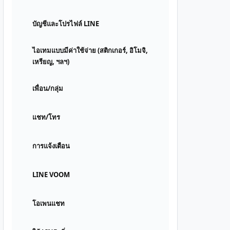
บัญชีและโปรไฟล์ LINE
ไอเทมแบบมีค่าใช้จ่าย (สติกเกอร์, อิโมจิ,
เหรียญ, ฯลฯ)
เพื่อน/กลุ่ม
แชท/โทร
การแจ้งเตือน
LINE VOOM
โอเพนแชท