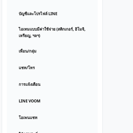
บัญชีและโปรไฟล์ LINE
ไอเทมแบบมีค่าใช้จ่าย (สติกเกอร์, อิโมจิ,
เหรียญ, ฯลฯ)
เพื่อน/กลุ่ม
แชท/โทร
การแจ้งเตือน
LINE VOOM
โอเพนแชท