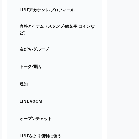
LINEアカウント⋅プロフィール
有料アイテム（スタンプ⋅絵文字⋅コインな
ど）
友だち⋅グループ
トーク⋅通話
通知
LINE VOOM
オープンチャット
LINEをより便利に使う