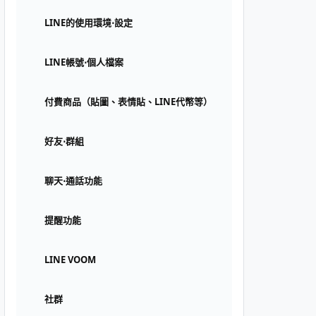
LINE的使用環境⋅設定
LINE帳號⋅個人檔案
付費商品（貼圖、表情貼、LINE代幣等）
好友⋅群組
聊天⋅通話功能
提醒功能
LINE VOOM
社群