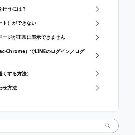
]を行うには？
ート）ができない
一部ページが正常に表示できません
s⋅Mac⋅Chrome）でLINEのログイン／ログ
軽くする方法）
わせ方法