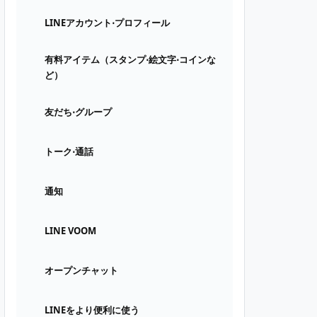
LINEアカウント⋅プロフィール
有料アイテム（スタンプ⋅絵文字⋅コインな
ど）
友だち⋅グループ
トーク⋅通話
通知
LINE VOOM
オープンチャット
LINEをより便利に使う