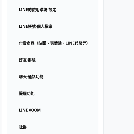
LINE的使用環境⋅設定
LINE帳號⋅個人檔案
付費商品（貼圖、表情貼、LINE代幣等）
好友⋅群組
聊天⋅通話功能
提醒功能
LINE VOOM
社群