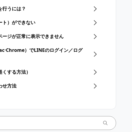
]を行うには？
ート）ができない
一部ページが正常に表示できません
s⋅Mac⋅Chrome）でLINEのログイン／ログ
軽くする方法）
わせ方法