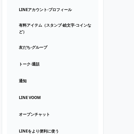
LINEアカウント⋅プロフィール
有料アイテム（スタンプ⋅絵文字⋅コインな
ど）
友だち⋅グループ
トーク⋅通話
通知
LINE VOOM
オープンチャット
LINEをより便利に使う