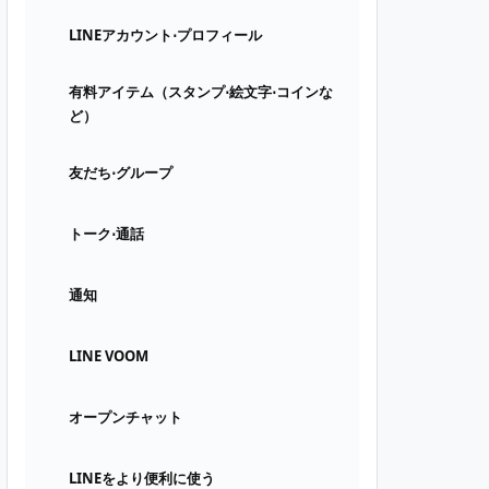
LINEアカウント⋅プロフィール
有料アイテム（スタンプ⋅絵文字⋅コインな
ど）
友だち⋅グループ
トーク⋅通話
通知
LINE VOOM
オープンチャット
LINEをより便利に使う