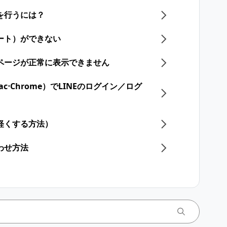
]を行うには？
ート）ができない
一部ページが正常に表示できません
s⋅Mac⋅Chrome）でLINEのログイン／ログ
軽くする方法）
わせ方法