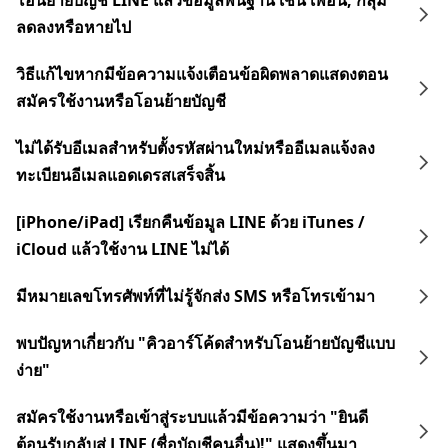
โอนย้ายบัญชี LINE แล้วข้อมูลพื้นฐาน เช่น เพื่อน, กลุ่ม
ลดลงหรือหายไป
วิธีแก้ไขหากมีข้อความแจ้งเตือนข้อผิดพลาดแสดงตอน
สมัครใช้งานหรือโอนย้ายบัญชี
ไม่ได้รับอีเมลสำหรับตั้งรหัสผ่านใหม่หรืออีเมลแจ้งลง
ทะเบียนอีเมลแอดเดรสเสร็จสิ้น
[iPhone/iPad] เรียกคืนข้อมูล LINE ด้วย iTunes /
iCloud แล้วใช้งาน LINE ไม่ได้
มีหมายเลขโทรศัพท์ที่ไม่รู้จักส่ง SMS หรือโทรเข้ามา
พบปัญหาเกี่ยวกับ "คิวอาร์โค้ดสำหรับโอนย้ายบัญชีแบบ
ง่าย"
สมัครใช้งานหรือเข้าสู่ระบบแล้วมีข้อความว่า "ยินดี
ต้อนรับกลับสู่ LINE (ชื่อบัญชีคนอื่น)!" แสดงขึ้นมา