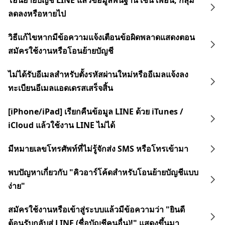
โอนย้ายบัญชี LINE แล้วข้อมูลพื้นฐาน เช่น เพื่อน, กลุ่ม
ลดลงหรือหายไป
วิธีแก้ไขหากมีข้อความแจ้งเตือนข้อผิดพลาดแสดงตอน
สมัครใช้งานหรือโอนย้ายบัญชี
ไม่ได้รับอีเมลสำหรับตั้งรหัสผ่านใหม่หรืออีเมลแจ้งลง
ทะเบียนอีเมลแอดเดรสเสร็จสิ้น
[iPhone/iPad] เรียกคืนข้อมูล LINE ด้วย iTunes /
iCloud แล้วใช้งาน LINE ไม่ได้
มีหมายเลขโทรศัพท์ที่ไม่รู้จักส่ง SMS หรือโทรเข้ามา
พบปัญหาเกี่ยวกับ "คิวอาร์โค้ดสำหรับโอนย้ายบัญชีแบบ
ง่าย"
สมัครใช้งานหรือเข้าสู่ระบบแล้วมีข้อความว่า "ยินดี
ต้อนรับกลับสู่ LINE (ชื่อบัญชีคนอื่น)!" แสดงขึ้นมา