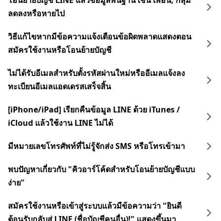
โอนย้ายบัญชี LINE แล้วข้อมูลพื้นฐาน เช่น เพื่อน, กลุ่ม
ลดลงหรือหายไป
วิธีแก้ไขหากมีข้อความแจ้งเตือนข้อผิดพลาดแสดงตอน
สมัครใช้งานหรือโอนย้ายบัญชี
ไม่ได้รับอีเมลสำหรับตั้งรหัสผ่านใหม่หรืออีเมลแจ้งลง
ทะเบียนอีเมลแอดเดรสเสร็จสิ้น
[iPhone/iPad] เรียกคืนข้อมูล LINE ด้วย iTunes /
iCloud แล้วใช้งาน LINE ไม่ได้
มีหมายเลขโทรศัพท์ที่ไม่รู้จักส่ง SMS หรือโทรเข้ามา
พบปัญหาเกี่ยวกับ "คิวอาร์โค้ดสำหรับโอนย้ายบัญชีแบบ
ง่าย"
สมัครใช้งานหรือเข้าสู่ระบบแล้วมีข้อความว่า "ยินดี
ต้อนรับกลับสู่ LINE (ชื่อบัญชีคนอื่น)!" แสดงขึ้นมา