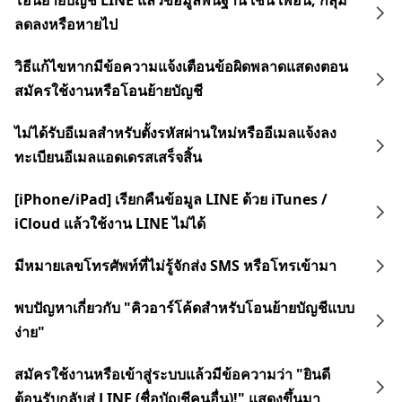
โอนย้ายบัญชี LINE แล้วข้อมูลพื้นฐาน เช่น เพื่อน, กลุ่ม
ลดลงหรือหายไป
วิธีแก้ไขหากมีข้อความแจ้งเตือนข้อผิดพลาดแสดงตอน
สมัครใช้งานหรือโอนย้ายบัญชี
ไม่ได้รับอีเมลสำหรับตั้งรหัสผ่านใหม่หรืออีเมลแจ้งลง
ทะเบียนอีเมลแอดเดรสเสร็จสิ้น
[iPhone/iPad] เรียกคืนข้อมูล LINE ด้วย iTunes /
iCloud แล้วใช้งาน LINE ไม่ได้
มีหมายเลขโทรศัพท์ที่ไม่รู้จักส่ง SMS หรือโทรเข้ามา
พบปัญหาเกี่ยวกับ "คิวอาร์โค้ดสำหรับโอนย้ายบัญชีแบบ
ง่าย"
สมัครใช้งานหรือเข้าสู่ระบบแล้วมีข้อความว่า "ยินดี
ต้อนรับกลับสู่ LINE (ชื่อบัญชีคนอื่น)!" แสดงขึ้นมา