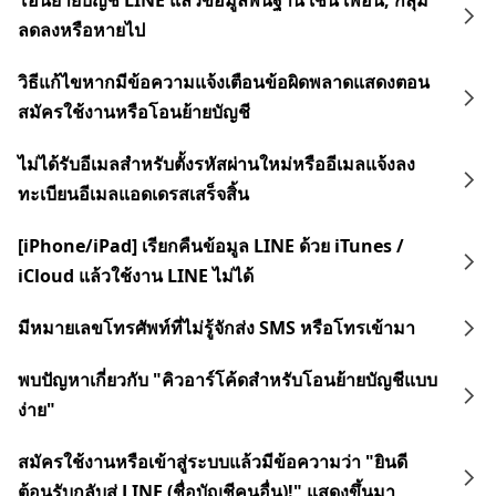
โอนย้ายบัญชี LINE แล้วข้อมูลพื้นฐาน เช่น เพื่อน, กลุ่ม
ลดลงหรือหายไป
วิธีแก้ไขหากมีข้อความแจ้งเตือนข้อผิดพลาดแสดงตอน
สมัครใช้งานหรือโอนย้ายบัญชี
ไม่ได้รับอีเมลสำหรับตั้งรหัสผ่านใหม่หรืออีเมลแจ้งลง
ทะเบียนอีเมลแอดเดรสเสร็จสิ้น
[iPhone/iPad] เรียกคืนข้อมูล LINE ด้วย iTunes /
iCloud แล้วใช้งาน LINE ไม่ได้
มีหมายเลขโทรศัพท์ที่ไม่รู้จักส่ง SMS หรือโทรเข้ามา
พบปัญหาเกี่ยวกับ "คิวอาร์โค้ดสำหรับโอนย้ายบัญชีแบบ
ง่าย"
สมัครใช้งานหรือเข้าสู่ระบบแล้วมีข้อความว่า "ยินดี
ต้อนรับกลับสู่ LINE (ชื่อบัญชีคนอื่น)!" แสดงขึ้นมา