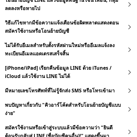
โอนย้ายบัญชี LINE แล้วข้อมูลพื้นฐาน เช่น เพื่อน, กลุ่ม
ลดลงหรือหายไป
วิธีแก้ไขหากมีข้อความแจ้งเตือนข้อผิดพลาดแสดงตอน
สมัครใช้งานหรือโอนย้ายบัญชี
ไม่ได้รับอีเมลสำหรับตั้งรหัสผ่านใหม่หรืออีเมลแจ้งลง
ทะเบียนอีเมลแอดเดรสเสร็จสิ้น
[iPhone/iPad] เรียกคืนข้อมูล LINE ด้วย iTunes /
iCloud แล้วใช้งาน LINE ไม่ได้
มีหมายเลขโทรศัพท์ที่ไม่รู้จักส่ง SMS หรือโทรเข้ามา
พบปัญหาเกี่ยวกับ "คิวอาร์โค้ดสำหรับโอนย้ายบัญชีแบบ
ง่าย"
สมัครใช้งานหรือเข้าสู่ระบบแล้วมีข้อความว่า "ยินดี
ต้อนรับกลับสู่ LINE (ชื่อบัญชีคนอื่น)!" แสดงขึ้นมา