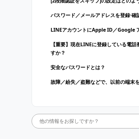
[2段階認証をスキップ]の設定はどの
​パスワード／​メールアドレスを登録⋅確
LINEアカウントにApple ID／Goog
【重要】現在LINEに登録している電
すか？
安全なパスワードとは？
故障／紛失／盗難などで、以前の端末