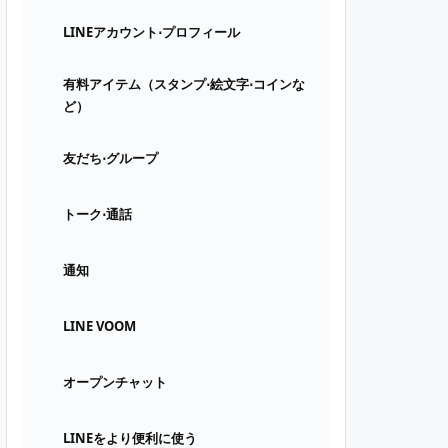
LINEアカウント⋅プロフィール
有料アイテム（スタンプ⋅絵文字⋅コインな
ど）
友だち⋅グループ
トーク⋅通話
通知
LINE VOOM
オープンチャット
LINEをより便利に使う