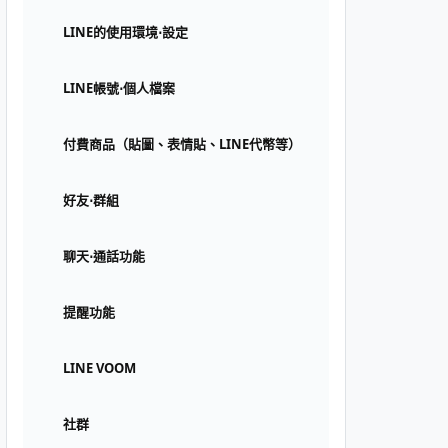
LINE的使用環境⋅設定
LINE帳號⋅個人檔案
付費商品（貼圖、表情貼、LINE代幣等）
好友⋅群組
聊天⋅通話功能
提醒功能
LINE VOOM
社群