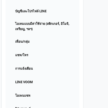
บัญชีและโปรไฟล์ LINE
ไอเทมแบบมีค่าใช้จ่าย (สติกเกอร์, อิโมจิ,
เหรียญ, ฯลฯ)
เพื่อน/กลุ่ม
แชท/โทร
การแจ้งเตือน
LINE VOOM
โอเพนแชท