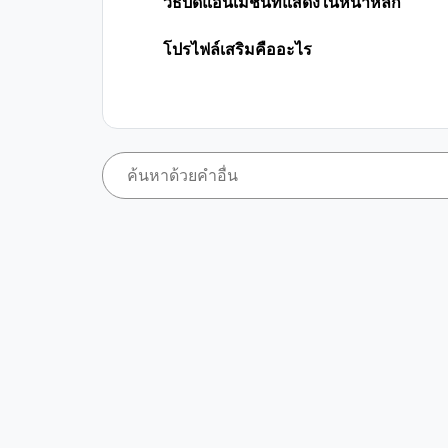
วิธีปิดแอนิเมชันที่แสดงในหน้าหลัก
โปรไฟล์เสริมคืออะไร