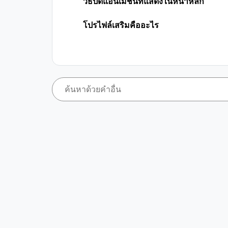
วิธีปิดแอนิเมชันที่แสดงในหน้าหลัก
โปรไฟล์เสริมคืออะไร