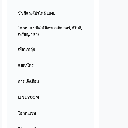
บัญชีและโปรไฟล์ LINE
ไอเทมแบบมีค่าใช้จ่าย (สติกเกอร์, อิโมจิ,
เหรียญ, ฯลฯ)
เพื่อน/กลุ่ม
แชท/โทร
การแจ้งเตือน
LINE VOOM
โอเพนแชท