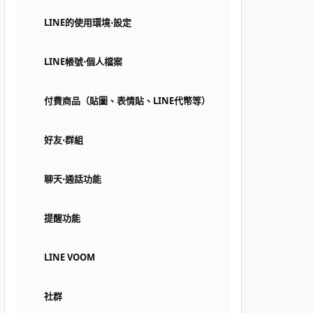
LINE的使用環境⋅設定
LINE帳號⋅個人檔案
付費商品（貼圖、表情貼、LINE代幣等）
好友⋅群組
聊天⋅通話功能
提醒功能
LINE VOOM
社群