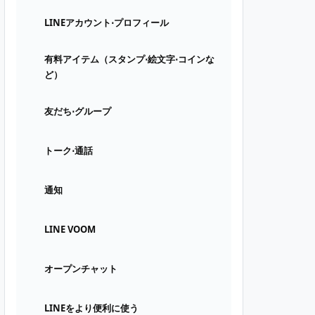
LINEアカウント⋅プロフィール
有料アイテム（スタンプ⋅絵文字⋅コインな
ど）
友だち⋅グループ
トーク⋅通話
通知
LINE VOOM
オープンチャット
LINEをより便利に使う