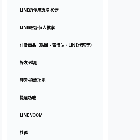
LINE的使用環境⋅設定
LINE帳號⋅個人檔案
付費商品（貼圖、表情貼、LINE代幣等）
好友⋅群組
聊天⋅通話功能
提醒功能
LINE VOOM
社群