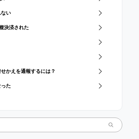
れない
重複決済された​
着せかえを通報するには？
なった