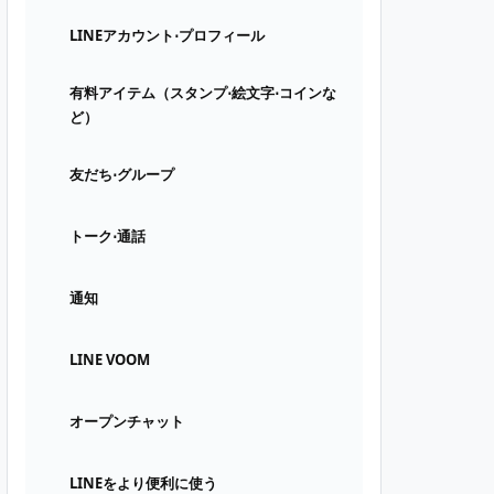
LINEアカウント⋅プロフィール
有料アイテム（スタンプ⋅絵文字⋅コインな
ど）
友だち⋅グループ
トーク⋅通話
通知
LINE VOOM
オープンチャット
LINEをより便利に使う