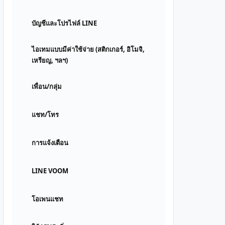
บัญชีและโปรไฟล์ LINE
ไอเทมแบบมีค่าใช้จ่าย (สติกเกอร์, อิโมจิ,
เหรียญ, ฯลฯ)
เพื่อน/กลุ่ม
แชท/โทร
การแจ้งเตือน
LINE VOOM
โอเพนแชท